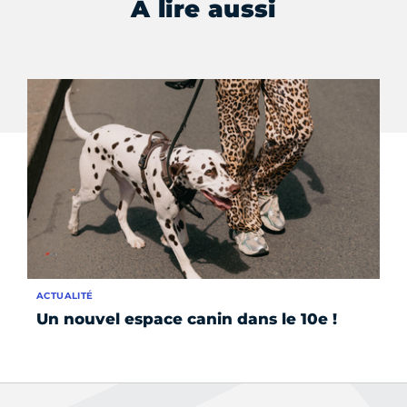
À lire aussi
ACTUALITÉ
INS
Un nouvel espace canin dans le 10e !
Co
be