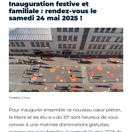
Inauguration festive et
familiale : rendez-vous le
samedi 24 mai 2025 !
Crédit photo :
Frédéric Cirou
Pour inaugurer ensemble ce nouveau cœur piéton,
e
la Maire et les élu-e-s du 10
sont heureux de vous
convier à une matinée d'animations gratuites,
pensées pour les familles, le samedi 24 mai 2025 de