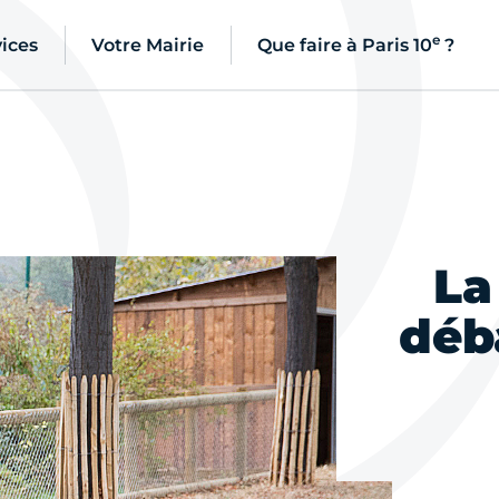
e
ices
Votre Mairie
Que faire à Paris 10
?
La
déb