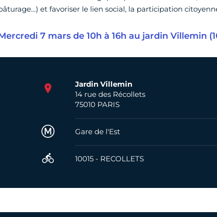
pâturage…) et favoriser le lien social, la participation citoye
Mercredi 7 mars de 10h à 16h au jardin Villemin (1
Jardin Villemin
14 rue des Récollets
75010 PARIS
Métro
Gare de l'Est
Velib
10015 - RECOLLETS