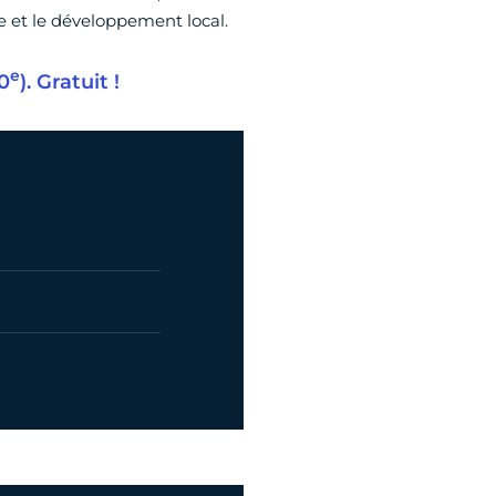
nne et le développement local.
e
0
). Gratuit !