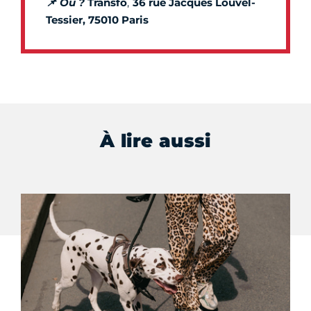
📌
Où ?
Transfo
,
36 rue Jacques Louvel-
Tessier, 75010 Paris
À lire aussi