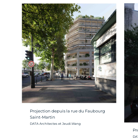
Projection depuis la rue du Faubourg
Saint-Martin
Crédit photo :
DATA Architectes et Jeudi.Wang
Pr
Cré
DAT