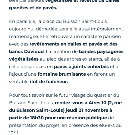
sera par ailleurs
végétalisée et revêtue de dalles
granites et de pavés.
En parallèle, la place du Buisson Saint-Louis,
aujourd’hui dégradée, sera elle aussi intégralement
réaménagée. Elle retrouvera un caractère parisien
avec des
revêtements en dalles et pavés et des
bancs Davioud
. La création de
bandes paysagères
végétalisées
au pied des arbres existants, alliée à
celle de surfaces en
pavés à joints enherbés
et à
l’ajout d’une
fontaine brumisante
en feront un
véritable
îlot de fraîcheur.
Pour tout savoir sur le futur visage du quartier du
Buisson Saint-Louis,
rendez-vous à Aires 10 (2, rue
du Buisson Saint-Louis) jeudi 21 novembre à
partir de 18h30 pour une réunion publique
de
présentation du projet, en présence des élu-e-s du
e
10
!