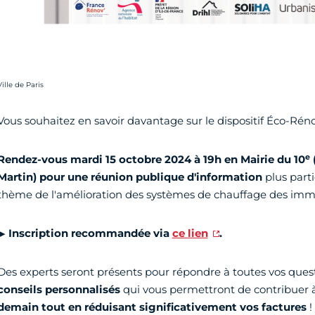
rédit photo :
Ville de Paris
Vous souhaitez en savoir davantage sur le dispositif Éco-Rén
e
Rendez-vous mardi 15 octobre 2024 à 19h en Mairie du 10
Martin) pour une réunion publique d'information
plus parti
thème de l'amélioration des systèmes de chauffage des imm
▶
Inscription recommandée via
ce lien
.
Des experts seront présents pour répondre à toutes vos quest
conseils personnalisés
qui vous permettront de contribuer 
demain tout en réduisant significativement vos factures
!