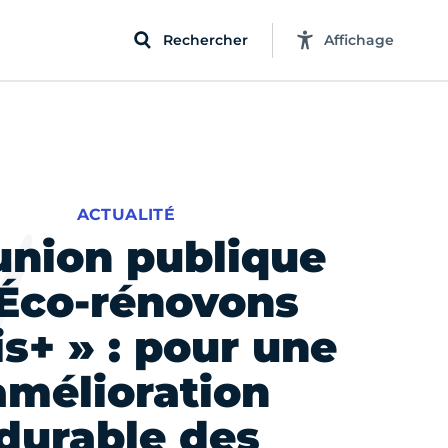
Rechercher
Affichage
ACTUALITÉ
union publique
 Éco-rénovons
is+ » : pour une
amélioration
durable des