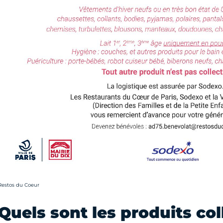
rédit photo :
Restos du Coeur
Quels sont les produits col