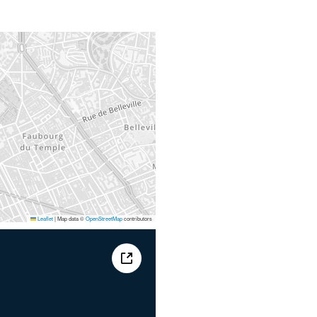
Leaflet
|
Map data ©
OpenStreetMap
contributors