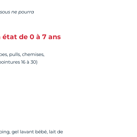
ssous ne pourra
 état de 0 à 7 ans
bes, pulls, chemises,
ointures 16 à 30)
ng, gel lavant bébé, lait de