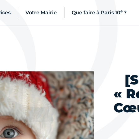
e
ices
Votre Mairie
Que faire à Paris 10
?
[S
« R
Cœu