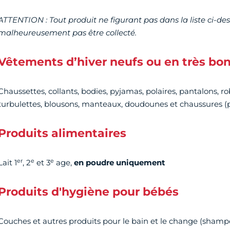
ATTENTION : Tout produit ne figurant pas dans la liste ci-de
malheureusement pas être collecté.
Vêtements d’hiver neufs ou en très bon
Chaussettes, collants, bodies, pyjamas, polaires, pantalons, ro
turbulettes, blousons, manteaux, doudounes et chaussures (p
Produits alimentaires
er
e
e
Lait 1
, 2
et 3
age,
en poudre uniquement
Produits d'hygiène pour bébés
Couches et autres produits pour le bain et le change (shampoi