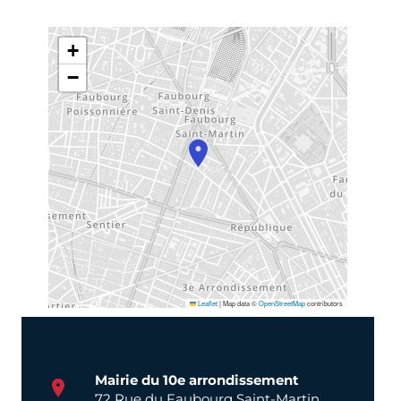
+
−
Leaflet
|
Map data ©
OpenStreetMap
contributors
Mairie du 10e arrondissement
72 Rue du Faubourg Saint-Martin