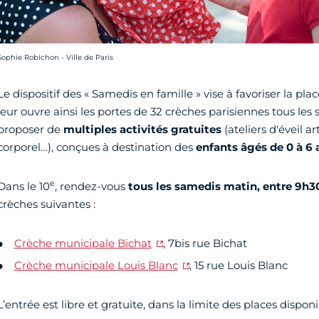
rédit photo :
Sophie Robichon - Ville de Paris
Le dispositif des « Samedis en famille » vise à favoriser la place
leur ouvre ainsi les portes de 32 crèches parisiennes tous le
proposer de
multiples activités gratuites
(ateliers d'éveil a
corporel…), conçues à destination des
enfants âgés de 0 à 6 
e
Dans le 10
, rendez-vous
tous les samedis matin, entre 9h30
crèches suivantes :
Crèche municipale Bichat
, 7bis rue Bichat
Crèche municipale Louis Blanc
, 15 rue Louis Blanc
L’entrée est libre et gratuite, dans la limite des places disponi