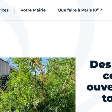
e
ices
Votre Mairie
Que faire à Paris 10
?
Des
c
ouve
t