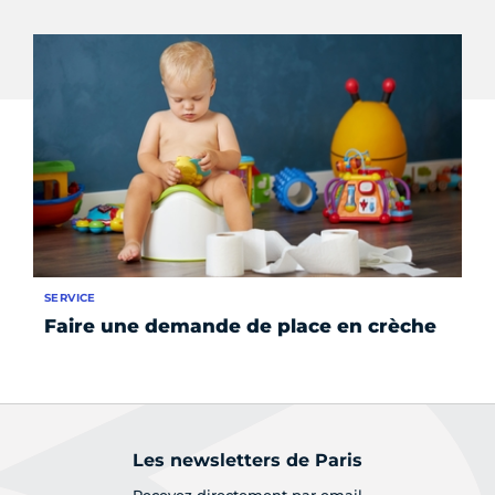
SERVICE
ÉV
Faire une demande de place en crèche
La
po
Les newsletters de Paris
Recevez directement par email