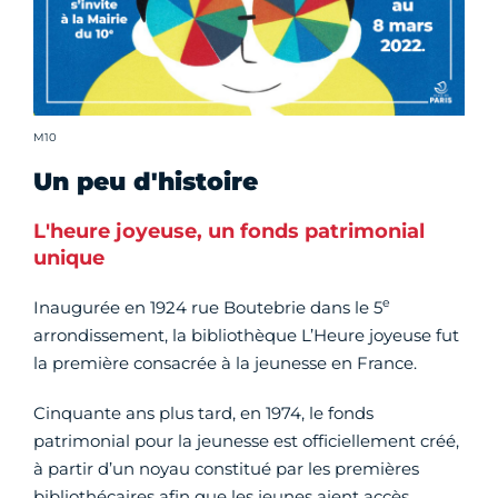
Crédit photo :
M10
Un peu d'histoire
L'heure joyeuse, un fonds patrimonial
unique
e
Inaugurée en 1924 rue Boutebrie dans le 5
arrondissement, la bibliothèque L’Heure joyeuse fut
la première consacrée à la jeunesse en France.
Cinquante ans plus tard, en 1974, le fonds
patrimonial pour la jeunesse est officiellement créé,
à partir d’un noyau constitué par les premières
bibliothécaires afin que les jeunes aient accès