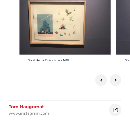
Crédit photo :
Cré
Solal de La Grandville - M10
Sol
Tom Haugomat
www.instagram.com