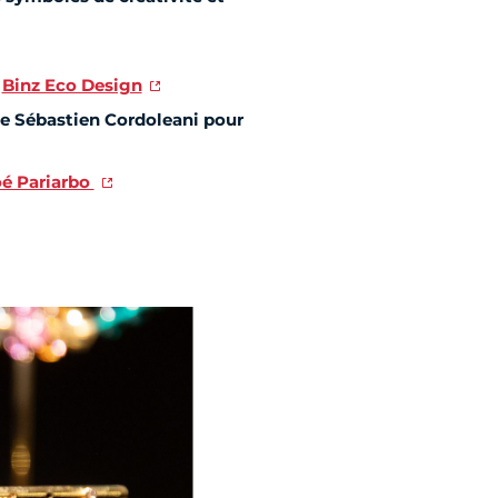
e
Binz Eco Design
de Sébastien Cordolean
i pour
é Pariarbo