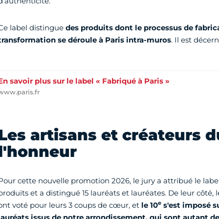
d’authenticité.
Ce label distingue
des produits dont le processus de fabric
transformation se déroule à Paris intra-muros
. Il est déce
En savoir plus sur le label « Fabriqué à Paris »
www.paris.fr
Les artisans et créateurs d
l'honneur
Pour cette nouvelle promotion 2026, le jury a attribué le label
produits et a distingué 15 lauréats et lauréates. De leur côté, 
e
ont voté pour leurs 3 coups de cœur, et
le 10
s'est imposé su
lauréats issus de notre arrondissement, qui sont autant de