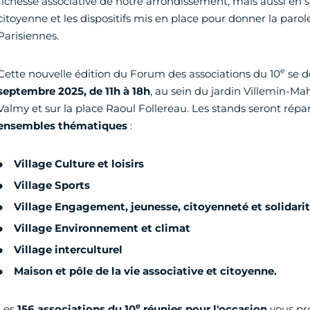
richesse associative de notre arrondissement, mais aussi en sa
citoyenne et les dispositifs mis en place pour donner la parole
Parisiennes.
e
Cette nouvelle édition du Forum des associations du 10
se d
septembre 2025, de 11h à 18h
, au sein du jardin Villemin-Ma
Valmy et sur la place Raoul Follereau. Les stands seront répa
ensembles thématiques
:
Village Culture et loisirs
Village Sports
Village Engagement, jeunesse, citoyenneté et solidari
Village Environnement et climat
Village interculturel
Maison et pôle de la vie associative et citoyenne.
e
Les
156 associations du 10
réunies pour l'occasion
vous pro