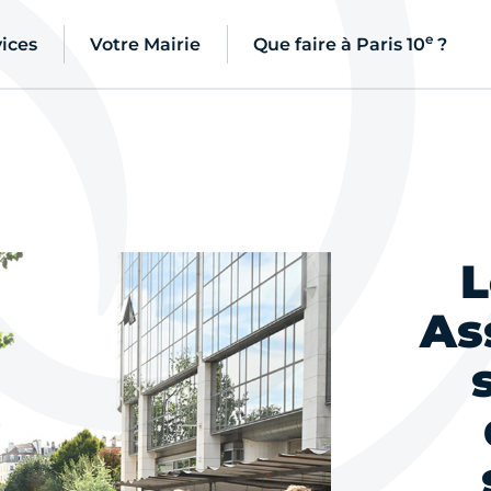
e
ices
Votre Mairie
Que faire à Paris 10
?
L
As