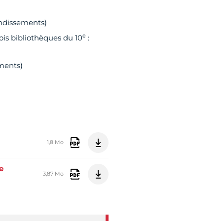
ndissements)
e
ois bibliothèques du 10
:
ents) ​
1,8 Mo
e
3,87 Mo