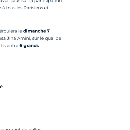
voir plus sur la participation
 à tous les Parisiens et
éroulera le
dimanche 7
hsa Jîna Amini, sur le quai de
rtis entre
6 grands
té
poseront de belles