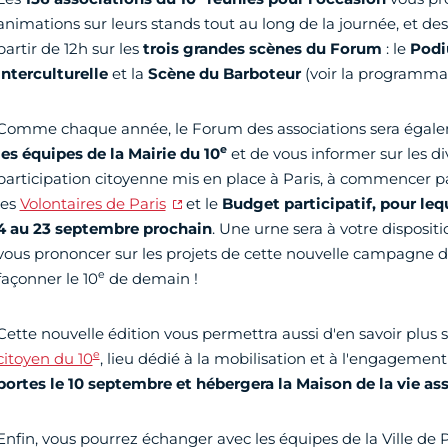
animations sur leurs stands tout au long de la journée, et des
partir de 12h sur les
trois grandes scènes
du Forum
: le
Podi
interculturelle
et la
Scène du Barboteur
(voir la programmat
Comme chaque année, le Forum des associations sera égalem
e
les équipes de la Mairie du 10
et de vous informer sur les div
participation citoyenne mis en place à Paris, à commencer p
les
Volontaires de Paris
et le
Budget participatif, pour leq
4 au 23
septembre prochain
. Une urne sera à votre disposit
vous prononcer sur les projets de cette nouvelle campagne d
e
façonner le 10
de demain !
Cette nouvelle édition vous permettra aussi d'en savoir plus
e
citoyen du 10
, lieu dédié à la mobilisation et à l'engagement
portes le 10 septembre et hébergera la Maison de la vie as
Enfin, vous pourrez échanger avec les équipes de la Ville de P