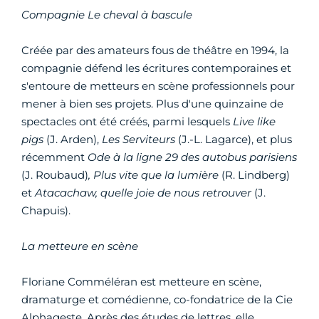
Compagnie Le cheval à bascule
Créée par des amateurs fous de théâtre en 1994, la
compagnie défend les écritures contemporaines et
s'entoure de metteurs en scène professionnels pour
mener à bien ses projets. Plus d'une quinzaine de
spectacles ont été créés, parmi lesquels
Live like
pigs
(J. Arden),
Les Serviteurs
(J.-L. Lagarce), et plus
récemment
Ode à la ligne 29 des autobus parisiens
(J. Roubaud)
, Plus vite que la lumière
(R. Lindberg)
et
Atacachaw, quelle joie de nous retrouver
(J.
Chapuis).
La metteure en scène
Floriane Comméléran est metteure en scène,
dramaturge et comédienne, co-fondatrice de la Cie
Alphageste. Après des études de lettres, elle