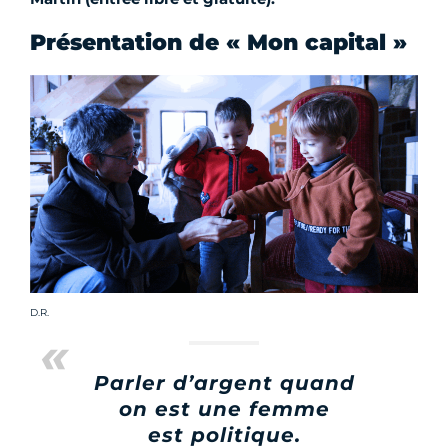
Présentation de « Mon capital »
Crédit photo :
D.R.
Parler d’argent quand
on est une femme
est politique.