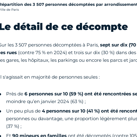
Répartition des 3 507 personnes décomptées par arrondissemen
rédit photo :
Ville de Paris
Le détail de ce décompte
Sur les 3 507 personnes décomptées à Paris,
sept sur dix (7
les rues
(contre 75 % en 2024) et trois sur dix (30 %) dans des
les gares, les hôpitaux, les parkings ou encore les parcs et ja
Il s'agissait en majorité de personnes seules :
Près de
6 personnes sur 10 (59 %) ont été rencontrées s
moindre qu’en janvier 2024 (63 %) ;
Un peu plus de
4 personnes sur 10 (41 %) ont été renco
personnes ou davantage, une proportion légèrement plus
(37 %) ;
Et
90 mineurs en familles
ont été décomptés (contre 105