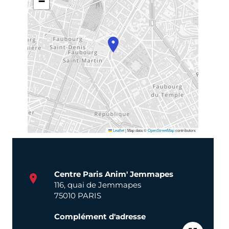
−
Leaflet
|
Map data ©
OpenStreetMap
contributors
Centre Paris Anim' Jemmapes
116, quai de Jemmapes
75010 PARIS
Complément d'adresse