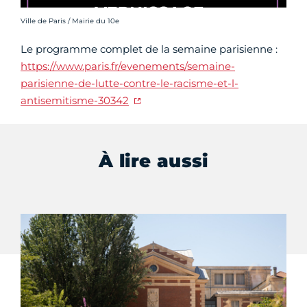
Crédit photo :
Ville de Paris / Mairie du 10e
Le programme complet de la semaine parisienne :
https://www.paris.fr/evenements/semaine-
parisienne-de-lutte-contre-le-racisme-et-l-
antisemitisme-30342
À lire aussi