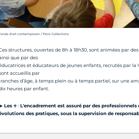
rédit photo :
Fonds d'art contemporain / Paris Collections
Ces structures, ouvertes de 8h à 18h30, sont animées par des 
ainsi que par des
éducatrices et éducateurs de jeunes enfants, recrutés par la Vi
sont accueillis par
tranches d’âge, à temps plein ou à temps partiel, sur une a
dix heures par enfant.
▶
Les
➕ :
L'encadrement est assuré par des professionnels 
évolutions des pratiques, sous la supervision de responsa