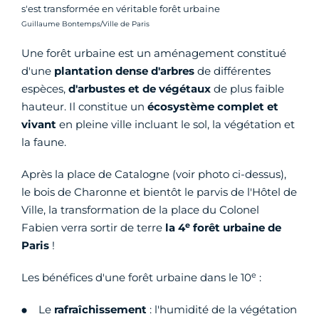
s'est transformée en véritable forêt urbaine
Crédit photo :
Guillaume Bontemps/Ville de Paris
Une forêt urbaine est un aménagement constitué
d'une
plantation dense d'arbres
de différentes
espèces,
d'arbustes et de végétaux
de plus faible
hauteur. Il constitue un
écosystème complet et
vivant
en pleine ville incluant le sol, la végétation et
la faune.
Après la place de Catalogne (voir photo ci-dessus),
le bois de Charonne et bientôt le parvis de l'Hôtel de
Ville, la transformation de la place du Colonel
e
Fabien verra sortir de terre
la 4
forêt urbaine de
Paris
!
e
Les bénéfices d'une forêt urbaine dans le 10
:
Le
rafraîchissement
: l'humidité de la végétation