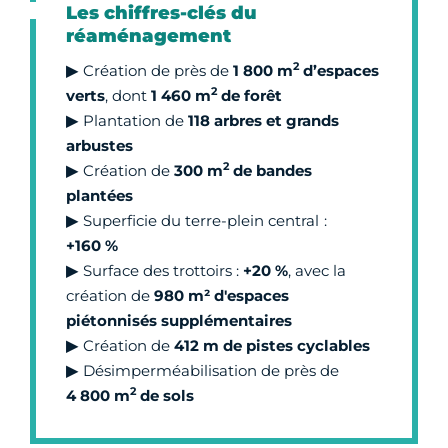
Les chiffres-clés du
réaménagement
2
▶
Création de près de
1 800 m
d’espaces
2
verts
, dont
1 460 m
de forêt
▶
Plantation de
118 arbres et grands
arbustes
2
▶
Création de
300 m
de bandes
plantées
▶
Superficie du terre-plein central
:
+
160 %
▶
Surface des trottoirs :
+20 %
, avec la
création de
980 m² d'espaces
piétonnisés supplémentaires
▶
Création de
412 m de pistes cyclables
▶
Désimperméabilisation de près de
2
4 800 m
de sols