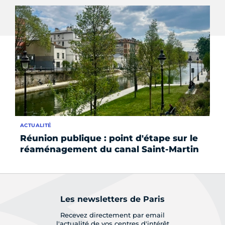
ACTUALITÉ
SE
Réunion publique : point d'étape sur le
Ça
réaménagement du canal Saint-Martin
l'
Les newsletters de Paris
Recevez directement par email
l'actualité de vos centres d'intérêt