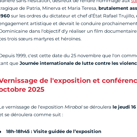
adhéré sans hésitation, désireux de rendre hommage aux
sœ
tragique de Patria, Minerva et Maria Teresa,
brutalement ass
1960
sur les ordres du dictateur et chef d’État Rafael Trujillo
engagement artistique et devrait le conduire prochainement
Dominicaine dans l'objectif d'y réaliser un film documentaire
ces trois sœurs martyres et héroïnes.
Depuis 1999, c'est cette date du 25 novembre que l'on com
tant que
Journée internationale de lutte contre les violen
Vernissage de l'exposition et conférenc
octobre 2025
Le vernissage de l'exposition
Mirabal
se déroulera
le jeudi 1
et se déroulera comme suit :
18h-18h45 : Visite guidée de l’exposition