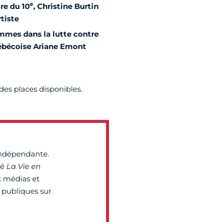
e
re du 10
, Christine Burtin
tiste
ommes dans la lutte contre
uébécoise Ariane Emont
des places disponibles.
indépendante.
té
La Vie en
x médias et
 publiques sur