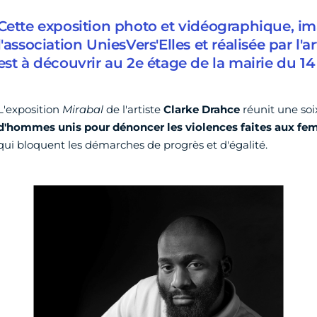
Cette exposition photo et vidéographique, i
l'association UniesVers'Elles et réalisée par l'a
est à découvrir au 2e étage de la mairie du 14
L'exposition
Mirabal
de l'artiste
Clarke Drahce
réunit une soi
d'hommes unis pour dénoncer les violences faites aux f
qui bloquent les démarches de progrès et d'égalité.