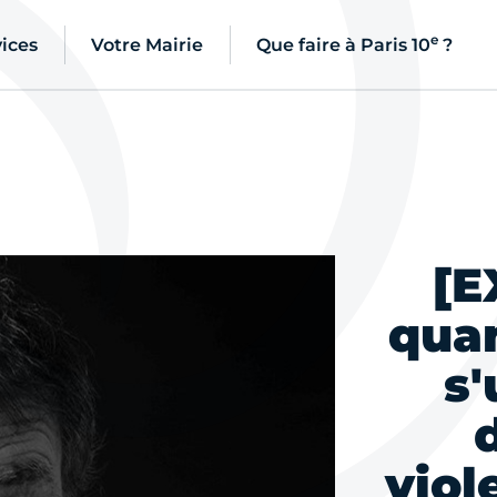
e
ices
Votre Mairie
Que faire à Paris 10
?
[E
qua
s'
viol