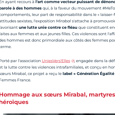
En ayant recours à
l'art comme vecteur puissant de dénonc
parole à des hommes
qui, à la faveur du mouvement #MeToo,
comportements, leur part de responsabilité dans le « laisser-fa
attitudes sexistes, l'exposition
Mirabal
s'attache à promouvoir 
favorisant
une lutte unie contre ce fléau
que constituent enc
faites aux femmes et aux jeunes filles. Ces violences sont l'aff
des hommes est donc primordiale aux côtés des femmes pour
terme.
Porté par l'association
UniesVers'Elles
, engagée dans la dé
et la lutte contre les violences intrafamiliales, et conçu e
sœurs Mirabal, ce projet a reçu le
label « Génération Égalité
Femmes France.
Hommage aux sœurs Mirabal, martyres
héroïques