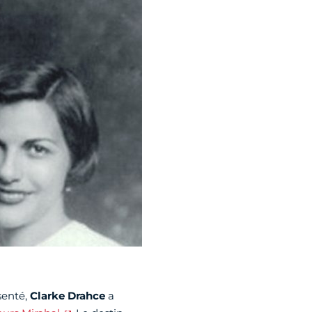
ésenté,
Clarke Drahce
a