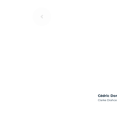
Cédric D
Crédit photo :
Clarke Drahce