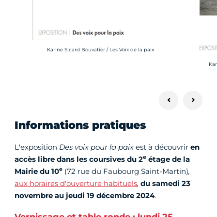
Crédit photo :
Karine Sicard Bouvatier / Les Voix de la paix
Cré
Kar
Informations pratiques
L'exposition
Des voix pour la paix
est à découvrir
en
e
accès libre dans les coursives du 2
étage de la
e
Mairie du 10
(72 rue du Faubourg Saint-Martin)
,
aux horaires d'ouverture habituels
,
du samedi 23
novembre au jeudi 19 décembre 2024
.
Vernissage et table ronde : lundi 25