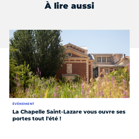
À lire aussi
ÉVÈNEMENT
ÉV
La Chapelle Saint-Lazare vous ouvre ses
Le
portes tout l'été !
d
le