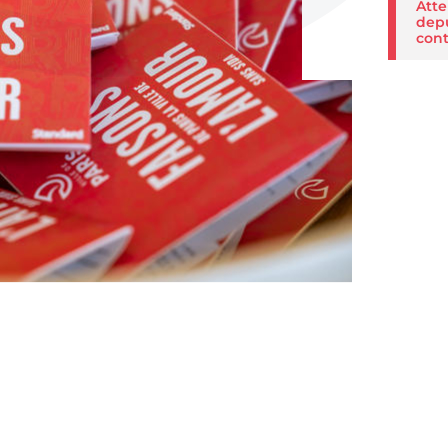
Atte
depu
cont