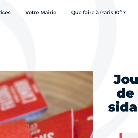
e
ices
Votre Mairie
Que faire à Paris 10
?
Jou
de 
sida