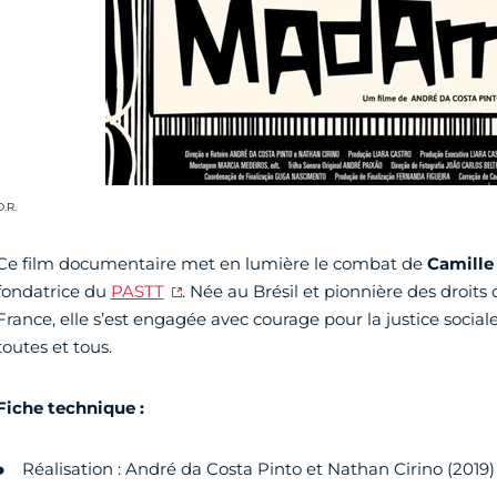
rédit photo :
D.R.
Ce film documentaire met en lumière le combat de
Camille
fondatrice du
PASTT
. Née au Brésil et pionnière des droit
France, elle s’est engagée avec courage pour la justice social
toutes et tous.
Fiche technique :
Réalisation : André da Costa Pinto et Nathan Cirino (2019)