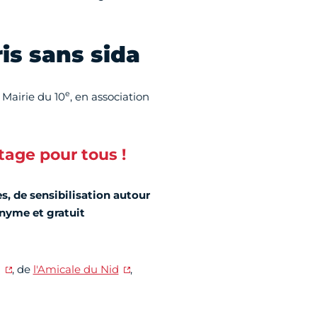
is sans sida
e
 Mairie du 10
, en association
tage pour tous !
, de sensibilisation autour
nyme et gratuit
a
, de
l'Amicale du Nid
,