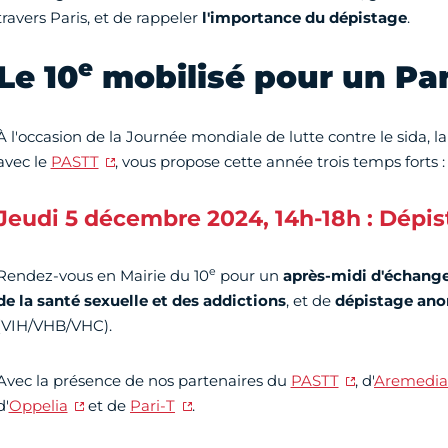
travers Paris, et de rappeler
l'importance du dépistage
.
e
Le 10
mobilisé pour un Par
À l'occasion de la Journée mondiale de lutte contre le sida, la
avec le
PASTT
, vous propose cette année trois temps forts :
Jeudi 5 décembre 2024, 14h-18h : Dépis
e
Rendez-vous en Mairie du 10
pour un
après-midi d'échanges
de la santé sexuelle et des addictions
, et de
dépistage ano
(VIH/VHB/VHC).
Avec la présence de nos partenaires du
PASTT
, d'
Aremedi
d'
Oppelia
et de
Pari-T
.