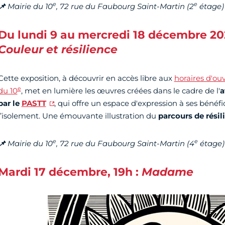
e
e
📌
Mairie du 10
, 72 rue du Faubourg Saint-Martin (2
étage)
Du lundi 9 au mercredi 18 décembre 202
Couleur et résilience
Cette exposition, à découvrir en accès libre aux
horaires d'ou
e
du 10
, met en lumière les œuvres créées dans le cadre de l'
a
par le
PASTT
, qui offre un espace d'expression à ses bénéfi
l’isolement. Une émouvante illustration du
parcours de rési
e
e
📌
Mairie du 10
, 72 rue du Faubourg Saint-Martin (4
étage)
Mardi 17 décembre, 19h :
Madame