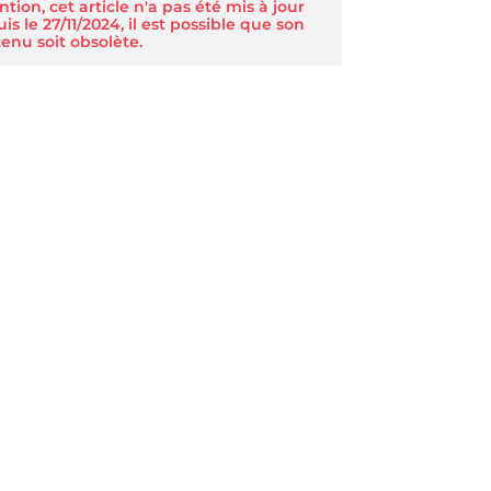
ntion, cet article n'a pas été mis à jour
is le 27/11/2024, il est possible que son
enu soit obsolète.