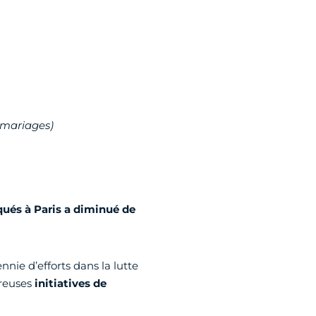
 mariages)
ués à Paris a diminué de
nie d’efforts dans la lutte
breuses
initiatives de