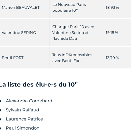
Le Nouveau Paris
Marion BEAUVALET
18,93 %
e
populaire 10
Changer Paris 10 avec
Valentine SERINO
Valentine Serino et
19,15 %
Rachida Dati
Tous InDIXpensables
Bertil FORT
13,79 %
avec Bertil Fort
e
La liste des élu-e-s du 10
Alexandra Cordebard
Sylvain Raifaud
Laurence Patrice
Paul Simondon