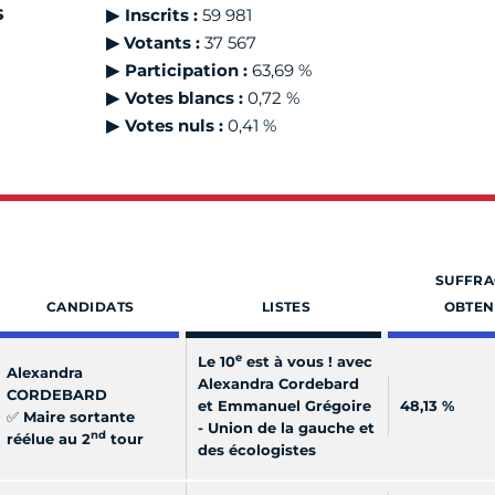
s
▶
Inscrits :
59 981
▶ Votants :
37 567
▶
Participation :
63,69 %
▶
Votes blancs :
0,72 %
▶
Votes nuls :
0,41 %
SUFFRA
CANDIDATS
LISTES
OBTEN
e
Le 10
est à vous ! avec
Alexandra
Alexandra Cordebard
CORDEBARD
et Emmanuel Grégoire
48,13 %
✅
Maire sortante
- Union de la gauche et
nd
réélue au 2
tour
des écologistes