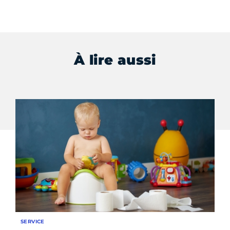
À lire aussi
SERVICE
ÉV