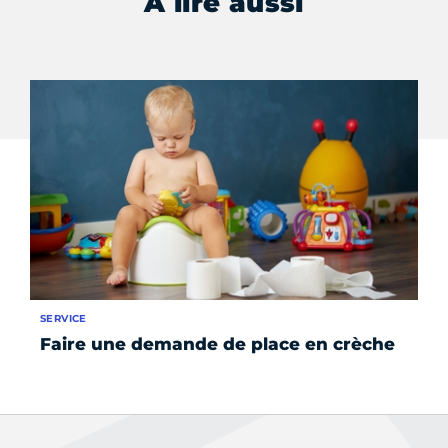
À lire aussi
SERVICE
ÉV
Faire une demande de place en crèche
La
po