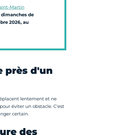
aint-Martin
s dimanches de
mbre 2026, au
e près d'un
déplacent lentement et ne
ur éviter un obstacle. C'est
nger certain.
ture des