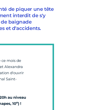
enté de piquer une tête
ment interdit de s'y
s de baignade
es et d'accidents.
e ce mois de
 et Alexandra
ation d'ouvrir
nal Saint-
 20h
au niveau
e
mapes, 10
) !