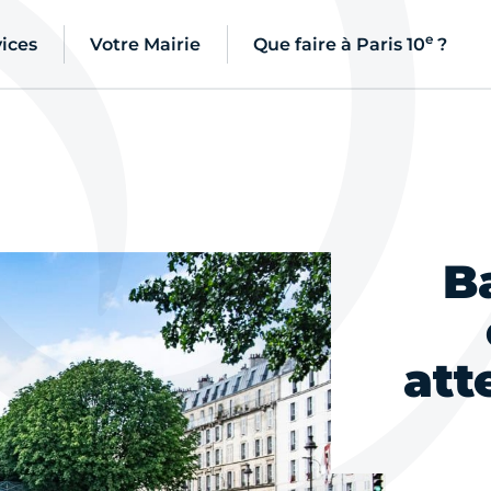
e
ices
Votre Mairie
Que faire à Paris 10
?
B
att