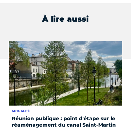
À lire aussi
ACTUALITÉ
DO
Réunion publique : point d'étape sur le
To
réaménagement du canal Saint-Martin
du