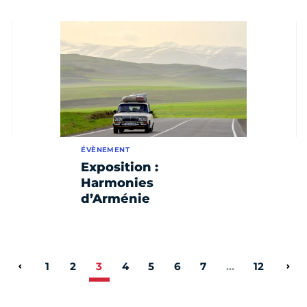
ÉVÈNEMENT
Exposition :
Harmonies
d’Arménie
1
2
3
4
5
6
7
…
12
Page précédente
Pag