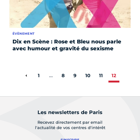
ÉVÈNEMENT
Dix en Scène : Rose et Bleu nous parle
avec humour et gravité du sexisme
1
…
8
9
10
11
12
Page précédente
Les newsletters de Paris
Recevez directement par email
l'actualité de vos centres d'intérêt
S'INSCRIRE