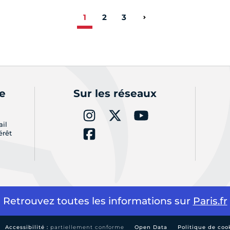
1
2
3
Page suivante
de
Sur les réseaux
ail
érêt
Retrouvez toutes les informations sur
Paris.fr
Accessibilité :
partiellement conforme
Open Data
Politique de coo